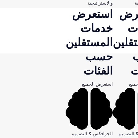
ة
والاستراتيجية
رض
استعرض
ت
خدمات
قلين
المستقلين
حسب
ت
الفئات
ميع
استعرض الجميع
 التصميم
الجرافكس & التصميم