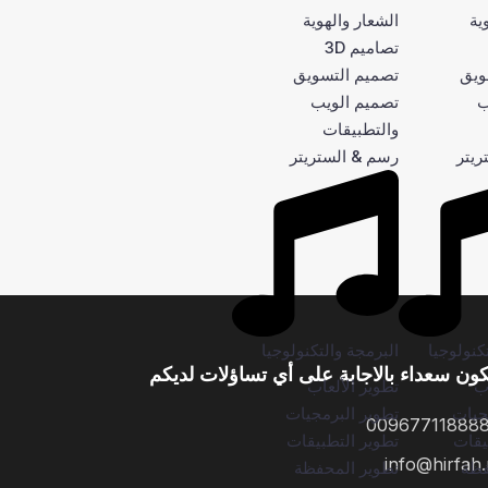
ية
الشعار والهوية
تصاميم 3D
ويق
تصميم التسويق
ب
تصميم الويب
والتطبيقات
ريتر
رسم & الستريتر
كنولوجيا
البرمجة والتكنولوجيا
ون سعداء بالاجابة على أي تساؤلات لديكم
اب
تطوير الألعاب
جيات
تطوير البرمجيات
00967711888
يقات
تطوير التطبيقات
info@hirfah.
فظة
تطوير المحفظة