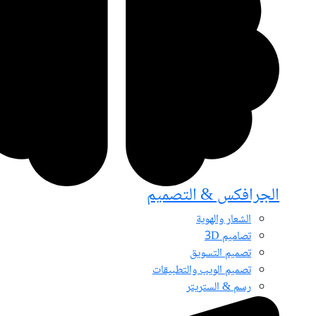
الجرافكس & التصميم
الشعار والهوية
تصاميم 3D
تصميم التسويق
تصميم الويب والتطبيقات
رسم & الستريتر