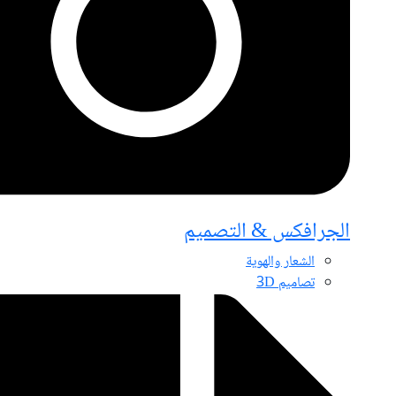
الجرافكس & التصميم
الشعار والهوية
تصاميم 3D