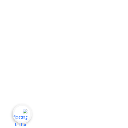
الذكاء الاصطناعي
التسويق الرقمي
الجرافكس والتصميم
الكتابة والترجمة
سنكون سعداء بالاجابة على أي تساؤلات لديكم
00967711888898
info@hirfah.net
00967711888898
جميع الحقوق محفوظة منصة حرفة © 2025
التسجيل
سياسة الخصوصية
الشروط والاحكام
كيف يمكننا مساعدتك
مركز المعرفة
كيف تعمل منصة حرفة
إضافة خدمة