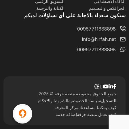
الذكاء الاصطناعي
التسويق الرقمي
الجرافكس والتصميم
الكتابة والترجمة
سنكون سعداء بالاجابة على أي تساؤلات لديكم
00967711888898
info@hirfah.net
00967711888898
جميع الحقوق محفوظة منصة حرفة © 2025
التسجيل
سياسة الخصوصية
الشروط والاحكام
كيف يمكننا مساعدتك
مركز المعرفة
كيف تعمل منصة حرفة
إضافة خدمة