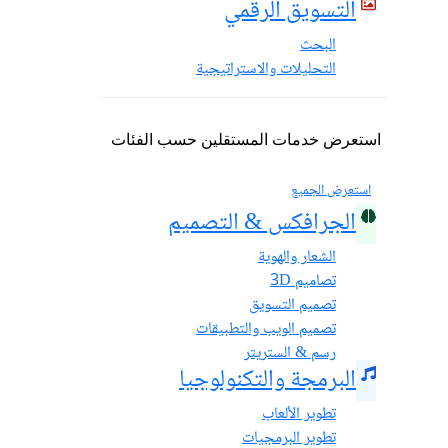
التسويق الرقمي
البحث
التحليلات والاستراتيجية
استعرض خدمات المستقلين حسب الفئات
استعرض الجميع
الجرافكس & التصميم
الشعار والهوية
تصاميم 3D
تصميم التسويق
تصميم الويب والتطبيقات
رسم & الستريتر
البرمجة والتكنولوجيا
تطوير الألعاب
تطوير البرمجيات