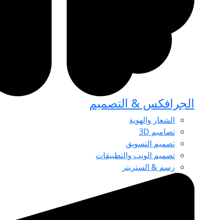
الجرافكس & التصميم
الشعار والهوية
تصاميم 3D
تصميم التسويق
تصميم الويب والتطبيقات
رسم & الستريتر