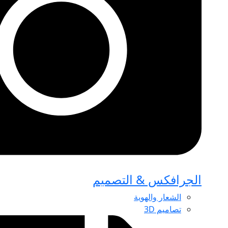
الجرافكس & التصميم
الشعار والهوية
تصاميم 3D