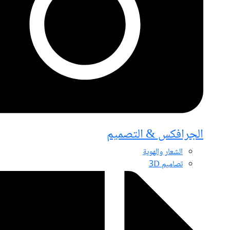
الجرافكس & التصميم
الشعار والهوية
تصاميم 3D