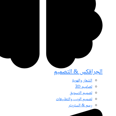
الجرافكس & التصميم
الشعار والهوية
تصاميم 3D
تصميم التسويق
تصميم الويب والتطبيقات
رسم & الستريتر