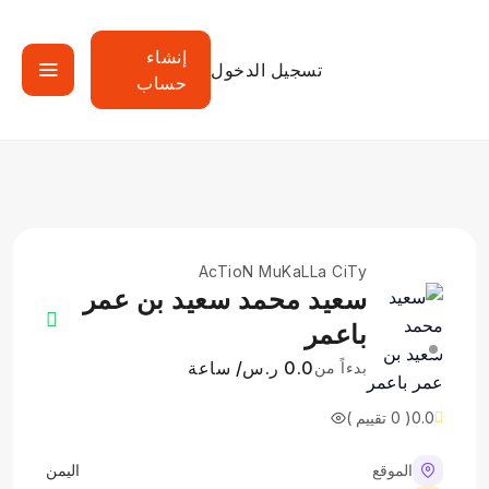
إنشاء
تسجيل الدخول
حساب
AcTioN MuKaLLa CiTy
سعيد محمد سعيد بن عمر
باعمر
0.0 ر.س/ ساعة
بدءاً من
0.0
( 0 تقييم )
الموقع
اليمن