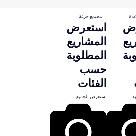
عدة
مجتمع حرفة
ض
استعرض
يع
المشاريع
بة
المطلوبة
حسب
الفئات
ع
استعرض الجميع