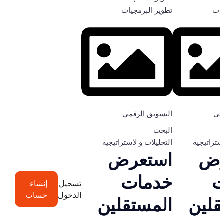
ات
تطوير البرمجيات
ي
التسويق الرقمي
البحث
تراتيجية
التحليلات والاستراتيجية
ض
استعرض
خدمات
تسجيل
إنشاء
الدخول
حساب
لين
المستقلين