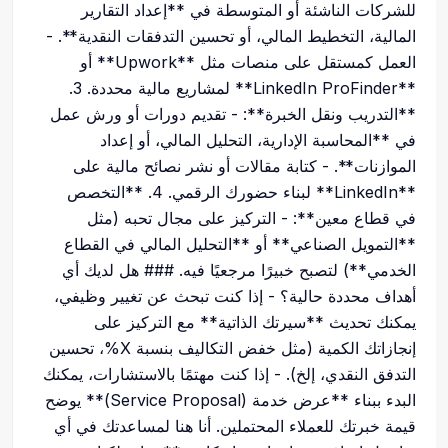
للشركات الناشئة أو المتوسطة في **إعداد التقارير
المالية، التخطيط المالي، أو تحسين التدفقات النقدية**. -
العمل كمستقل على منصات مثل **Upwork** أو
**LinkedIn ProFinder** لمشاريع مالية محددة. 3.
**التدريب ونقل الخبرة**: - تقديم دورات أو ورش عمل
في **المحاسبة الإدارية، التحليل المالي، أو إعداد
الموازنات**. - كتابة مقالات أو نشر نصائح مالية على
**LinkedIn** لبناء حضورك الرقمي. 4. **التخصص
في قطاع معين**: - التركيز على مجال تحبه (مثل
**التمويل الصناعي** أو **التحليل المالي في القطاع
الخدمي**) لتصبح خبيرًا مرجعيًا فيه. ### هل لديك أي
أهداف محددة حالية؟ - إذا كنت تبحث عن تغيير وظيفي،
يمكنك تحديث **سيرتك الذاتية** مع التركيز على
إنجازاتك الكمية (مثل خفض التكاليف بنسبة X%، تحسين
التدفق النقدي، إلخ). - إذا كنت مهتمًا بالاستشارات، يمكنك
البدء ببناء **عرض خدمة (Service Proposal)** يوضح
قيمة خبرتك للعملاء المحتملين. أنا هنا لمساعدتك في أي