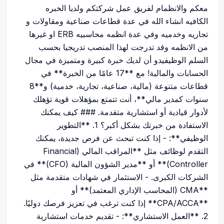
معكم والانظمام لفريق عمل شركتكم ولديا الخبره
الكافيه انشاء الله في عدة قطاعات صناعية ومقاولات و
تجاريه وخدميه وفي عدة انظمه محاسبيه ERB او غيرها
من الانظمه وقد تدرجت لهذا المنصب تدريجيا بحسب
السلم الوظيفيدو أن لديك خبرة كبيرة ومتميزة في مجال
الحسابات والمالية! مع **17 عامًا من الخبرة** في
قطاعات متنوعة (مالية، صناعية، تجارية، خدمية) و**8
سنوات كمدير مالي**، أنت تتمتع بمؤهلات قوية تؤهلك
لأدوار قيادية أو استشارية متقدمة. ### كيف يمكنك
الاستفادة من خبرتك بشكل أكبر؟ 1. **التطوير
الوظيفي**: - إذا كنت تبحث عن فرص جديدة، يمكنك
التقدم لوظائف مثل **المراقب المالي (Financial
Controller)** أو **مدير الشؤون المالية (CFO)** في
الشركات الكبرى. - الاستثمار في شهادات متقدمة مثل
**CMA (المحاسب الإداري المعتمد)** أو
**CPA/ACCA** إذا كنت ترغب في تعزيز فرصك دوليًا.
2. **العمل الاستشاري**: - تقديم خدمات استشارية