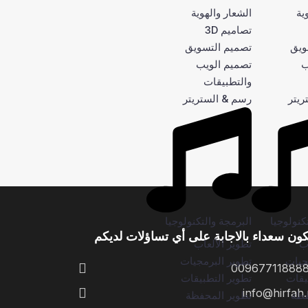
ية
الشعار والهوية
تصاميم 3D
ويق
تصميم التسويق
ب
تصميم الويب
والتطبيقات
ريتر
رسم & الستريتر
كنولوجيا
البرمجة والتكنولوجيا
ون سعداء بالاجابة على أي تساؤلات لديكم
اب
تطوير الألعاب
جيات
تطوير البرمجيات
00967711888
يقات
تطوير التطبيقات
info@hirfah.
فظة
تطوير المحفظة