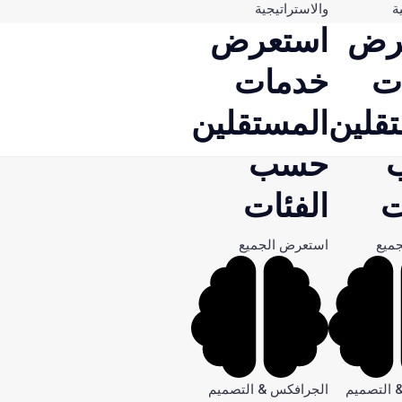
ة
والاستراتيجية
رض
استعرض
ت
خدمات
قلين
المستقلين
حسب
ت
الفئات
ميع
استعرض الجميع
 التصميم
الجرافكس & التصميم