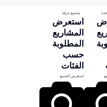
عدة
مجتمع حرفة
ض
استعرض
يع
المشاريع
بة
المطلوبة
حسب
الفئات
ع
استعرض الجميع