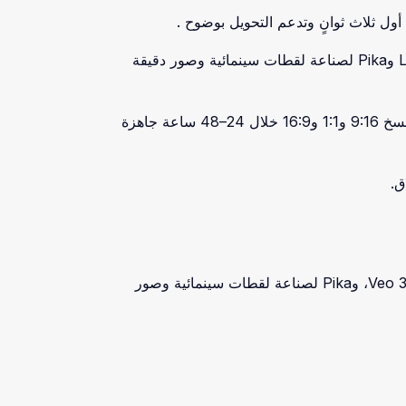
ل ثلاث ثوانٍ وتدعم التحويل بوضوح .
أعمل على Veo 3 وSora 2 وImageFX وWhisk AI عند الإتاحة، إضافةً إلى Runway Gen‑3 وLuma Dream Machine وPika لصناعة لقطات سينمائية وصور دقيقة
منهجيتي سريعة وواضحة: تحديد الهدف والـCTA، سكربت وStoryboard مختصر، وتنويعات Hook لاختبار A/B، وتسليم نسخ 9:16 و1:1 و16:9 خلال 24–48 ساعة جاهزة
ق.
أعمل باستخدام أدوات الجيل الجديد مثل Veo 3، Sora 2، ImageFX، Whisk AI، Runway Gen-3، Luma Dream Machine، وPika لصناعة لقطات سينمائية وصور