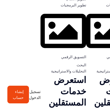
ات
تطوير البرمجيات
ي
التسويق الرقمي
البحث
تراتيجية
التحليلات والاستراتيجية
ض
استعرض
خدمات
تسجيل
إنشاء
الدخول
حساب
لين
المستقلين