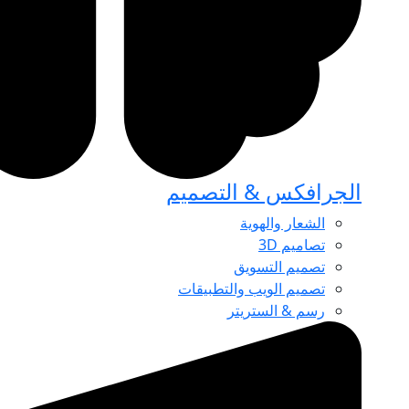
الجرافكس & التصميم
الشعار والهوية
تصاميم 3D
تصميم التسويق
تصميم الويب والتطبيقات
رسم & الستريتر