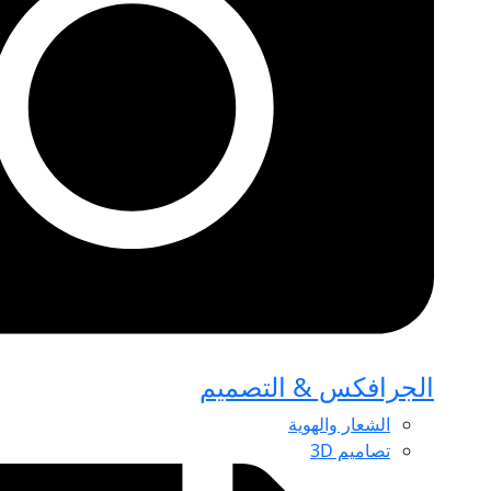
الجرافكس & التصميم
الشعار والهوية
تصاميم 3D