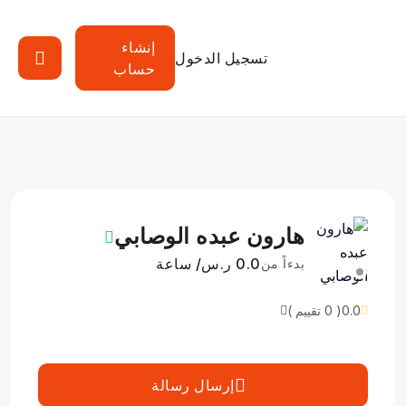
إنشاء
تسجيل الدخول
حساب
هارون عبده الوصابي
0.0 ر.س/ ساعة
بدءاً من
0.0
( 0 تقييم )
إرسال رسالة