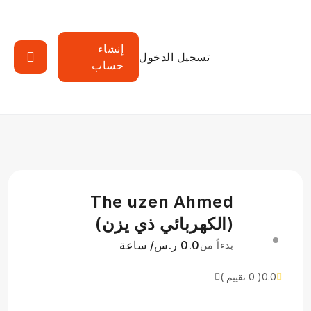
إنشاء
تسجيل الدخول
حساب
The uzen Ahmed
(‫الكهربائي ذي يزن‬‎)
0.0 ر.س/ ساعة
بدءاً من
0.0
( 0 تقييم )