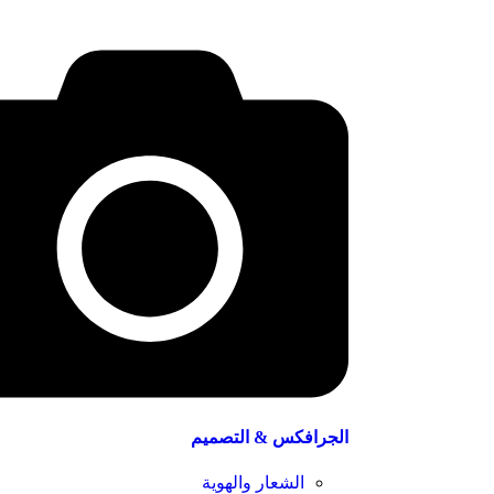
الجرافكس & التصميم
الشعار والهوية