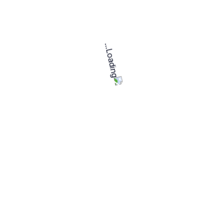
منصة حرفة للمستقلين ,,,, لغد أفضل
اكثر الفئات طلبا
الذكاء الاصطناعي
التسويق الرقمي
الجرافكس والتصميم
الكتابة والترجمة
سنكون سعداء بالاجابة على أي تساؤلات لديكم
00967711888898
info@hirfah.net
00967711888898