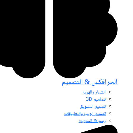
الجرافكس & التصميم
الشعار والهوية
تصاميم 3D
تصميم التسويق
تصميم الويب والتطبيقات
رسم & الستريتر