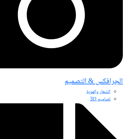
الجرافكس & التصميم
الشعار والهوية
تصاميم 3D