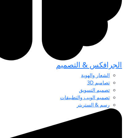
الجرافكس & التصميم
الشعار والهوية
تصاميم 3D
تصميم التسويق
تصميم الويب والتطبيقات
رسم & الستريتر