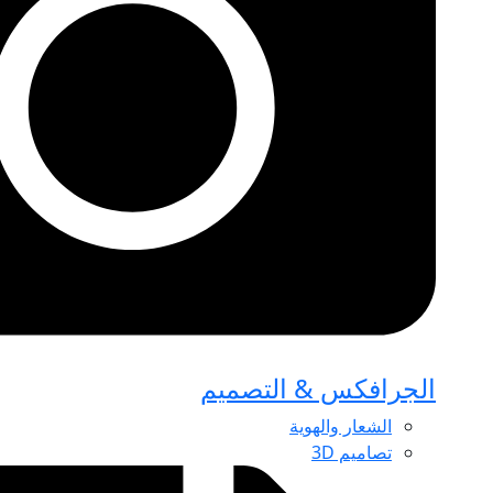
الجرافكس & التصميم
الشعار والهوية
تصاميم 3D