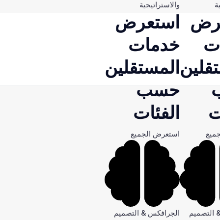
ة
والاستراتيجية
رض
استعرض
ت
خدمات
قلين
المستقلين
حسب
ت
الفئات
ميع
استعرض الجميع
 التصميم
الجرافكس & التصميم