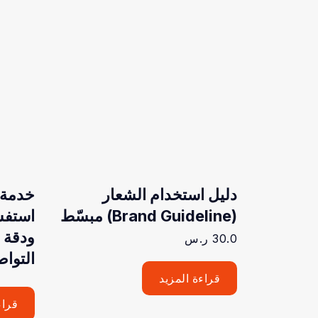
دليل استخدام الشعار
خدمة ع
(Brand Guideline) مبسّط
استفس
ودقة 
30.0
ر.س
التواص
قراءة المزيد
قراء