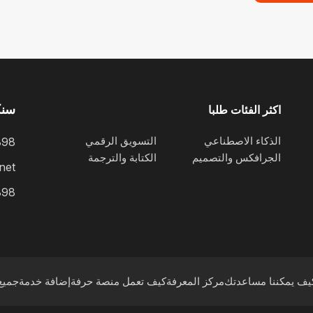
سنك
اكثر الفئات طلبا
الذكاء الاصطناعي
التسويق الرقمي
898
الجرافكس والتصميم
الكتابة والترجمة
net
898
يف يمكننا مساعدتك
مركز المعرفة
كيف تعمل منصة حرفة
إضافة خدمة
جميع 