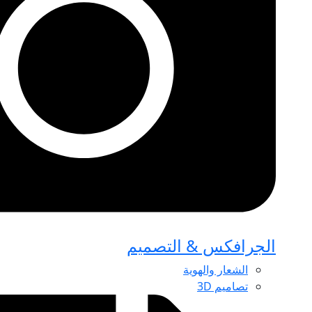
الجرافكس & التصميم
الشعار والهوية
تصاميم 3D