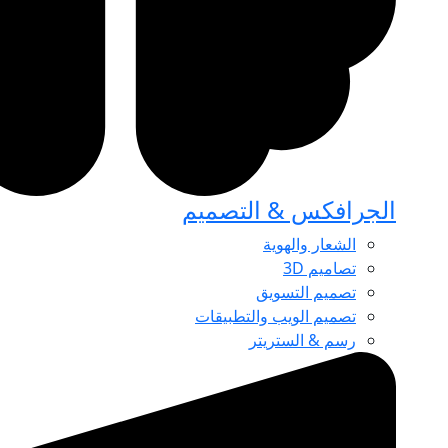
الجرافكس & التصميم
الشعار والهوية
تصاميم 3D
تصميم التسويق
تصميم الويب والتطبيقات
رسم & الستريتر