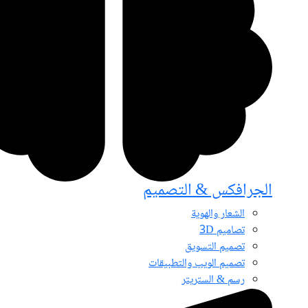
الجرافكس & التصميم
الشعار والهوية
تصاميم 3D
تصميم التسويق
تصميم الويب والتطبيقات
رسم & الستريتر