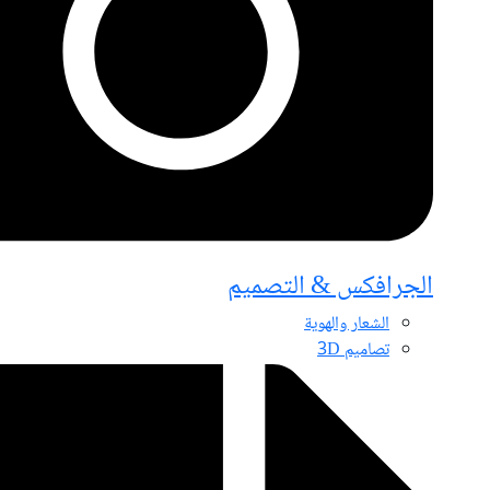
الجرافكس & التصميم
الشعار والهوية
تصاميم 3D