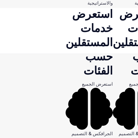
ة
والاستراتيجية
رض
استعرض
ت
خدمات
قلين
المستقلين
حسب
ت
الفئات
ميع
استعرض الجميع
 التصميم
الجرافكس & التصميم