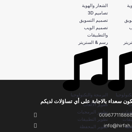
ية
الشعار والهوية
تصاميم 3D
ويق
تصميم التسويق
ب
تصميم الويب
والتطبيقات
ريتر
رسم & الستريتر
كنولوجيا
البرمجة والتكنولوجيا
ون سعداء بالاجابة على أي تساؤلات لديكم
اب
تطوير الألعاب
جيات
تطوير البرمجيات
00967711888
يقات
تطوير التطبيقات
info@hirfah.
فظة
تطوير المحفظة