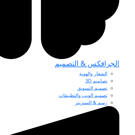
الجرافكس & التصميم
الشعار والهوية
تصاميم 3D
تصميم التسويق
تصميم الويب والتطبيقات
رسم & الستريتر