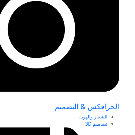
الجرافكس & التصميم
الشعار والهوية
تصاميم 3D