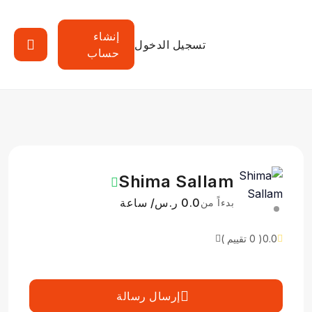
إنشاء
تسجيل الدخول
حساب
Shima Sallam
0.0 ر.س/ ساعة
بدءاً من
0.0
( 0 تقييم )
إرسال رسالة