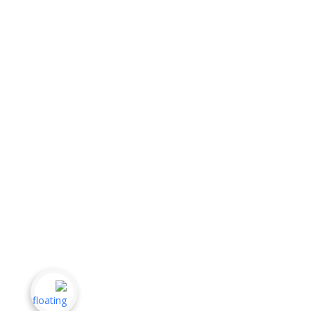
الذكاء الاصطناعي
التسويق الرقمي
الجرافكس والتصميم
الكتابة والترجمة
سنكون سعداء بالاجابة على أي تساؤلات لديكم
00967711888898
info@hirfah.net
00967711888898
جميع الحقوق محفوظة منصة حرفة © 2025
التسجيل
سياسة الخصوصية
الشروط والاحكام
كيف يمكننا مساعدتك
مركز المعرفة
كيف تعمل منصة حرفة
إضافة خدمة