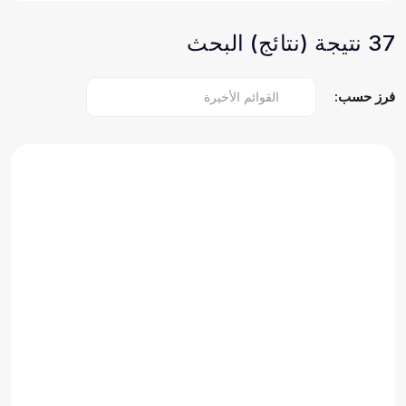
37 نتيجة (نتائج) البحث
فرز حسب: